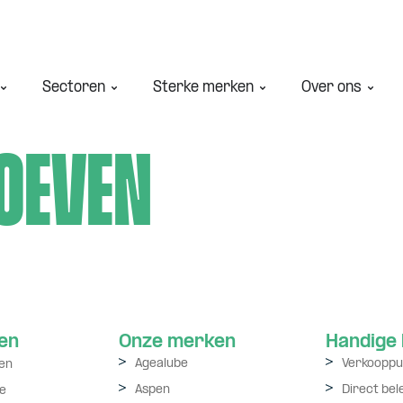
Sectoren
Sterke merken
Over ons
oeven
en
Onze merken
Handige 
Agealube
Verkooppu
en
Aspen
Direct be
e