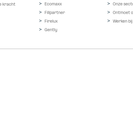
Ecomaxx
Onze sect
e kracht
Fillpartner
Ontmoet 
Firelux
Werken bij
Gently