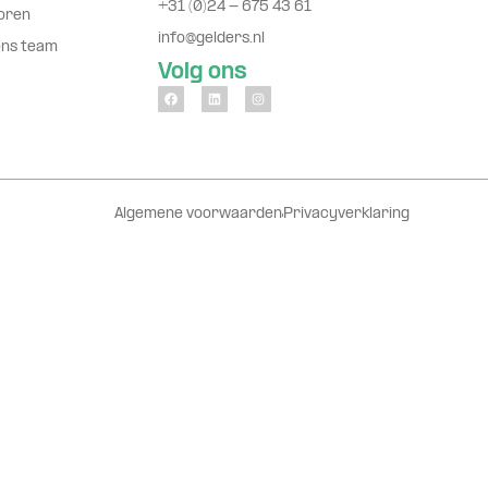
+31 (0)24 - 675 43 61
oren
info@gelders.nl
ons team
Volg ons
Algemene voorwaarden
Privacyverklaring