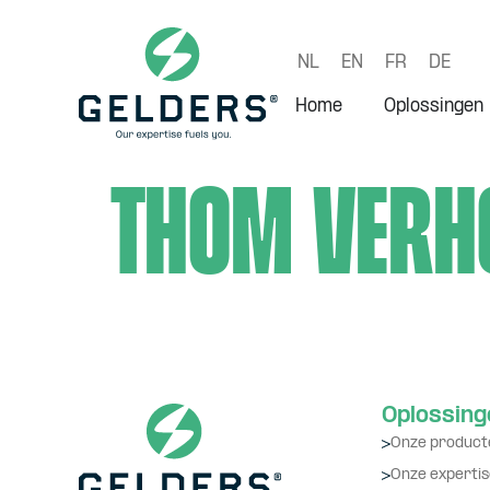
NL
EN
FR
DE
Home
Oplossingen
Thom Verh
Oplossing
Onze product
Onze expertis