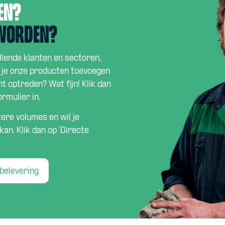
en?
 worden?
llende klanten en sectoren,
l je onze producten toevoegen
t optreden? Wat fijn! Klik dan
rmulier in.
tere volumes en wil je
an. Klik dan op ‘Directe
belevering