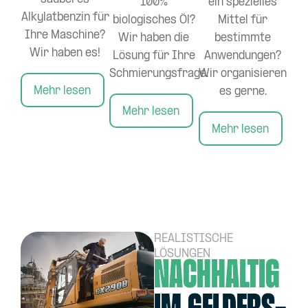
100%
ein spezielles
Alkylatbenzin für
biologisches Öl?
Mittel für
Ihre Maschine?
Wir haben die
bestimmte
Wir haben es!
Lösung für Ihre
Anwendungen?
Schmierungsfrage.
Wir organisieren
Mehr lesen
es gerne.
Mehr lesen
Mehr lesen
REALISTISCHE
LÖSUNGEN
Nachhaltig
im Gelders-