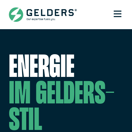
ENERGIE
IM GELDERS-
STIL