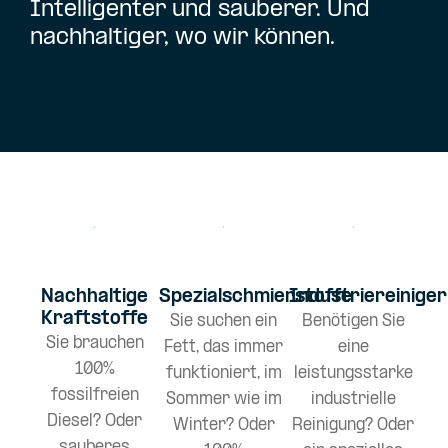
Intelligenter und sauberer. Und
nachhaltiger, wo wir können.
Nachhaltige
Spezialschmierstoffe
Industriereiniger
Kraftstoffe
Sie suchen ein
Benötigen Sie
Sie brauchen
Fett, das immer
eine
100%
funktioniert, im
leistungsstarke
fossilfreien
Sommer wie im
industrielle
Diesel? Oder
Winter? Oder
Reinigung? Oder
sauberes