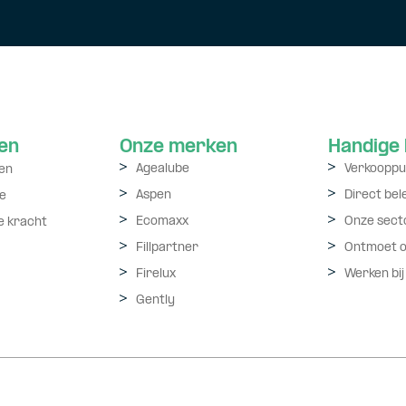
en
Onze merken
Handige 
Agealube
Verkooppu
en
Aspen
Direct be
e
Ecomaxx
Onze sect
e kracht
Fillpartner
Ontmoet 
Firelux
Werken bij
Gently