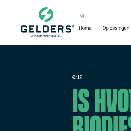
NL
Home
Oplossingen
0/12
Is HVO
biodie