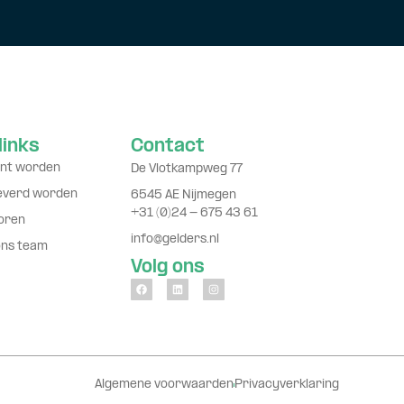
links
Contact
nt worden
De Vlotkampweg 77
leverd worden
6545 AE Nijmegen
+31 (0)24 - 675 43 61
oren
info@gelders.nl
ons team
Volg ons
Algemene voorwaarden
Privacyverklaring