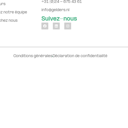
+31 (0)24 - 675 43 61
urs
info@gelders.nl
z notre équipe
Suivez-nous
 chez nous
Conditions générales
Déclaration de confidentialité