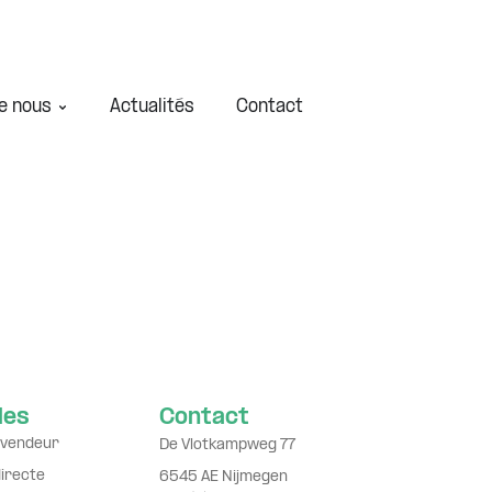
e nous
Actualités
Contact
les
Contact
evendeur
De Vlotkampweg 77
directe
6545 AE Nijmegen