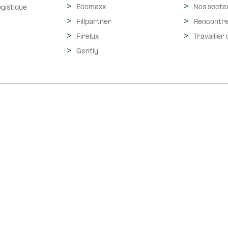
Ecomaxx
Nos secte
ogistique
Fillpartner
Rencontre
Firelux
Travailler
Gently