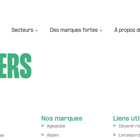
Secteurs
Des marques fortes
À propos d
ers
Nos marques
Liens uti
Agealube
Devenir r
Aspen
Livraison 
se