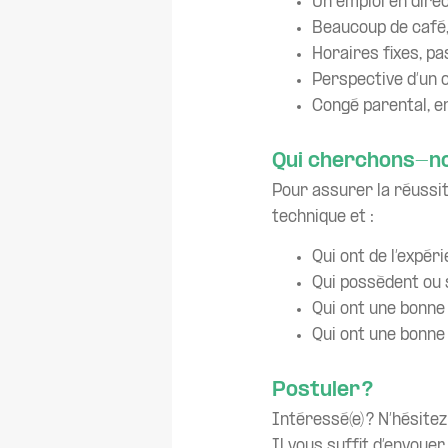
Un emploi en direc
Beaucoup de café,
Horaires fixes, pa
Perspective d’un 
Congé parental, e
Qui cherchons-no
Pour assurer la réussit
technique et :
Qui ont de l’expér
Qui possèdent ou s
Qui ont une bonne 
Qui ont une bonne
Postuler ?
Intéressé(e) ? N’hésite
Il vous suffit d’envoyer