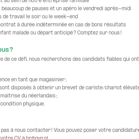
t au sein de notre entreprise familiale
 beaucoup de pauses et un apéro le vendredi après-midi
s de travail le soir ou le week-end
contrat à durée indéterminée en cas de bons résultats
nfant malade ou départ anticipé ? Comptez sur nous !
us ?
e de ce défi, nous recherchons des candidats fiables qui ont 
ience en tant que magasinier ;
ont disposés à obtenir un brevet de cariste/chariot élévate
maîtrise du néerlandais ;
 condition physique.
z pas à nous contacter ! Vous pouvez poser votre candidatur
 votre CV à hr@gvg.nl.