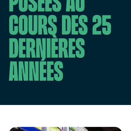
posées au
cours des 25
dernières
années